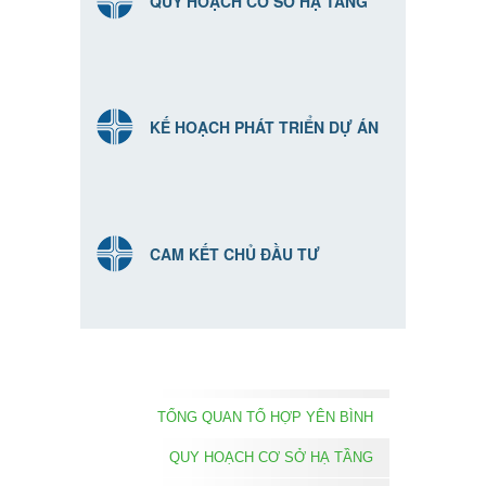
QUY HOẠCH CƠ SỞ HẠ TẦNG
KẾ HOẠCH PHÁT TRIỂN DỰ ÁN
CAM KẾT CHỦ ĐẦU TƯ
TỔNG QUAN TỔ HỢP YÊN BÌNH
QUY HOẠCH CƠ SỞ HẠ TẦNG